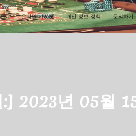
이지
온라인 카지노
개인 정보 정책
문의하기
:]
2023년 05월 1