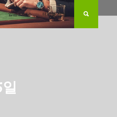
입금 보너스
테이블 게임
5일