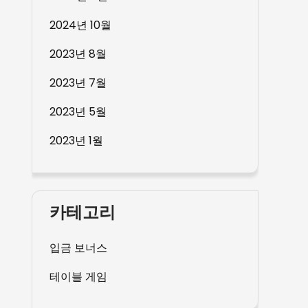
2024년 10월
2023년 8월
2023년 7월
2023년 5월
2023년 1월
카테고리
입금 보너스
테이블 게임