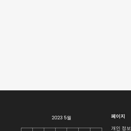
페이지
2023 5월
개인 정보