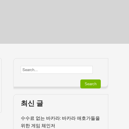
최신 글
수수료 없는 바카라: 바카라 애호가들을
위한 게임 체인저