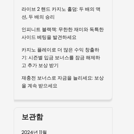
라이브 2 핸드 카지노 홀덤: 두 배의 액
션, 두 배의 승리
인피니트 블랙잭: 무한한 재미와 독특한
사이드 베팅을 발견하세요
카지노 플레이로 더 많은 수익 창출하
기: 시즌별 입금 보너스를 잠금 해제하
고 추가 보상 받기
재충전 보너스로 자금을 늘리세요: 보상
을 계속 받으세요
보관함
2024년 11월