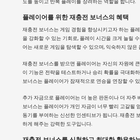
도를 높이고 반복 플레이를 장려하는 역할을 합니다.
플레이어를 위한 재충전 보너스의 혜택
재충전 보너스는 게임 경험을 향상시키고자 하는 플레
을 강화할 수 있는 기회로, 플레이 시간을 크게 늘릴 
어는 새로운 게임을 탐색할 수 있으며, 익숙하지 않은
재충전 보너스를 받으면 플레이어는 자신의 자원에 큰
이 기능은 전략을 테스트하거나 승리 확률을 극대화하
보너스는 플레이어가 잠재적으로 연승을 연장할 수 있
추가 자금으로 플레이어는 더 높은 판돈이나 더 자주 
보너스는 플레이어가 개인 자금이 너무 빨리 고갈될 염
동기를 부여하는 신선한 인센티브가 됩니다. 재충전 
하게 해주는 강력한 도구입니다.
재충전 보너스를 신청하고 최대한 활용하는