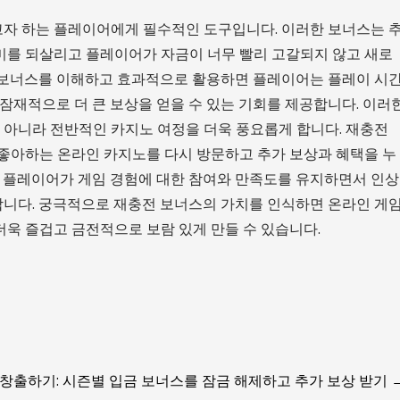
고자 하는 플레이어에게 필수적인 도구입니다. 이러한 보너스는 
미를 되살리고 플레이어가 자금이 너무 빨리 고갈되지 않고 새로
한 보너스를 이해하고 효과적으로 활용하면 플레이어는 플레이 시
 잠재적으로 더 큰 보상을 얻을 수 있는 기회를 제공합니다. 이러
 아니라 전반적인 카지노 여정을 더욱 풍요롭게 합니다. 재충전
좋아하는 온라인 카지노를 다시 방문하고 추가 보상과 혜택을 누
 플레이어가 게임 경험에 대한 참여와 만족도를 유지하면서 인상
합니다. 궁극적으로 재충전 보너스의 가치를 인식하면 온라인 게
더욱 즐겁고 금전적으로 보람 있게 만들 수 있습니다.
 창출하기: 시즌별 입금 보너스를 잠금 해제하고 추가 보상 받기