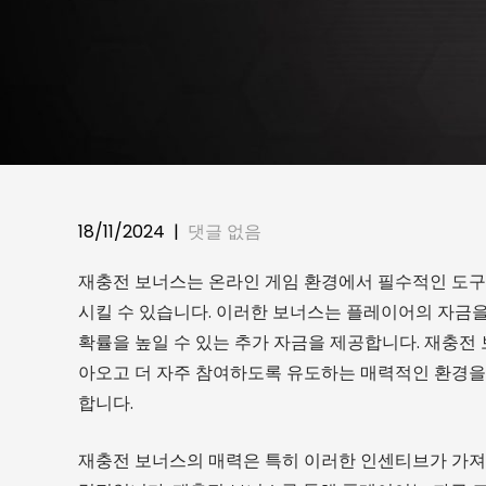
18/11/2024
|
댓글 없음
재충전 보너스는 온라인 게임 환경에서 필수적인 도구
시킬 수 있습니다. 이러한 보너스는 플레이어의 자금
확률을 높일 수 있는 추가 자금을 제공합니다. 재충전
아오고 더 자주 참여하도록 유도하는 매력적인 환경을 
합니다.
재충전 보너스의 매력은 특히 이러한 인센티브가 가져