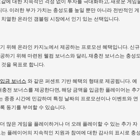
고갈에 대한 지속적인 걱정 없이 투자를 극대화하고, 새로운 게임
니다. 이러한 부가 가치는 충성도를 높일 뿐만 아니라 전반적인 게
 치열한 온라인 갬블링 시장에서 인기 있는 선택입니다.
기 위해 온라인 카지노에서 제공하는 프로모션 혜택입니다. 신규
공하기 위해 마련된 웰컴 보너스와 달리, 재충전 보너스는 충성
 것을 목표로 합니다.
입금 보너스
와 같은 퍼센트 기반 혜택의 형태로 제공됩니다. 예
0% 재충전 보너스를 제공한다면, 해당 금액을 입금한 플레이어는 추
너스는 종종 시간에 민감하며 특정 날짜의 프로모션이나 이벤트와 연
록 동기를 부여할 수 있습니다.
 많은 게임을 플레이하거나 더 오래 플레이할 수 있는 추가 자
브는 플레이어의 지속적인 지원과 참여에 대한 감사의 표시로 충