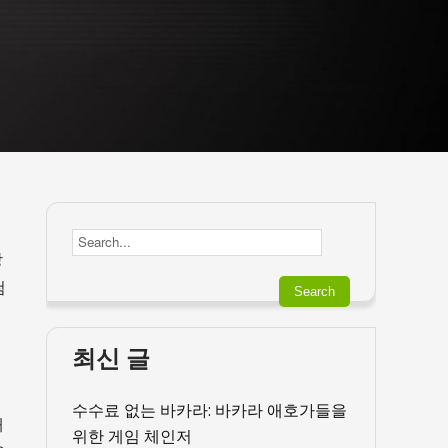
상
첨
최신 글
수수료 없는 바카라: 바카라 애호가들을
매
위한 게임 체인저