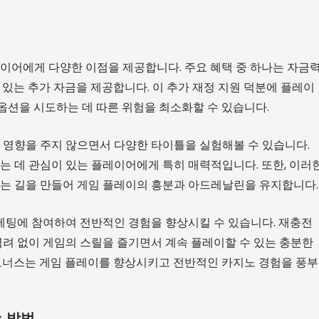
이어에게 다양한 이점을 제공합니다. 주요 혜택 중 하나는 자금
수 있는 추가 자금을 제공합니다. 이 추가 재정 지원 덕분에 플레이
 옵션을 시도하는 데 따른 위험을 최소화할 수 있습니다.
 영향을 주지 않으면서 다양한 타이틀을 실험해볼 수 있습니다.
는 데 관심이 있는 플레이어에게 특히 매력적입니다. 또한, 이러
는 길을 만들어 게임 플레이의 흥분과 아드레날린을 유지합니다.
베팅에 참여하여 전반적인 경험을 향상시킬 수 있습니다. 재충전
려 없이 게임의 스릴을 즐기면서 계속 플레이할 수 있는 충분한
보너스는 게임 플레이를 향상시키고 전반적인 카지노 경험을 풍부
 방법