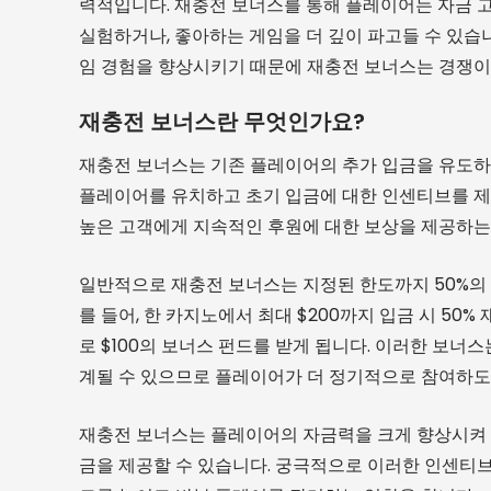
력적입니다. 재충전 보너스를 통해 플레이어는 자금 
실험하거나, 좋아하는 게임을 더 깊이 파고들 수 있습
임 경험을 향상시키기 때문에 재충전 보너스는 경쟁이
재충전 보너스란 무엇인가요?
재충전 보너스는 기존 플레이어의 추가 입금을 유도하
플레이어를 유치하고 초기 입금에 대한 인센티브를 제
높은 고객에게 지속적인 후원에 대한 보상을 제공하는
일반적으로 재충전 보너스는 지정된 한도까지 50%의
를 들어, 한 카지노에서 최대 $200까지 입금 시 5
로 $100의 보너스 펀드를 받게 됩니다. 이러한 보
계될 수 있으므로 플레이어가 더 정기적으로 참여하도
재충전 보너스는 플레이어의 자금력을 크게 향상시켜 더
금을 제공할 수 있습니다. 궁극적으로 이러한 인센티